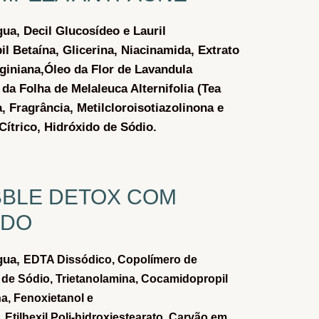
gua,
Decil Glucosídeo e Lauril
il Betaína,
Glicerina,
Niacinamida,
Extrato
giniana,
Óleo da Flor de Lavandula
 da Folha de Melaleuca Alternifolia (Tea
a,
Fragrância,
Metilcloroisotiazolinona e
Cítrico,
Hidróxido de Sódio.
BLE DETOX COM
ADO
gua,
EDTA Dissódico,
Copolímero de
o de Sódio,
Trietanolamina,
Cocamidopropil
na,
Fenoxietanol e
,
Etilhexil Poli-hidroxiestearato,
Carvão em