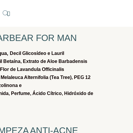
ARBEAR FOR MAN
gua,
Decil Glicosídeo e Lauril
l Betaína,
Extrato de Aloe Barbadensis
Flor de Lavandula Officinalis
Melaleuca Alternifolia (Tea Tree),
PEG 12
zolinona e
mida,
Perfume,
Ácido Cítrico,
Hidróxido de
MPEZA ANTI-ACNE