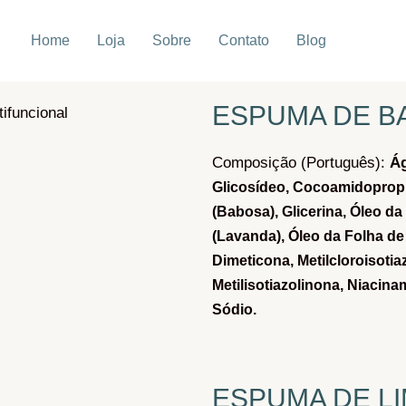
Home
Loja
Sobre
Contato
Blog
ESPUMA DE B
Composição (Português):
Á
Glicosídeo,
Cocoamidopropi
(Babosa),
Glicerina,
Óleo da 
(Lavanda),
Óleo da Folha de 
Dimeticona,
Metilcloroisotia
Metilisotiazolinona,
Niacina
Sódio.
ESPUMA DE LI