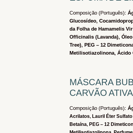
Composição (Português):
Á
Glucosídeo,
Cocamidoprop
da Folha de Hamamelis Vir
Officinalis (Lavanda),
Óleo
Tree),
PEG – 12 Dimeticon
Metilisotiazolinona,
Ácido 
MÁSCARA BUB
CARVÃO ATIV
Composição (Português):
Á
Acrilatos,
Lauril Éter Sulfat
Betaína,
PEG – 12 Dimetico
Metilisotiazolinona,
Perfume