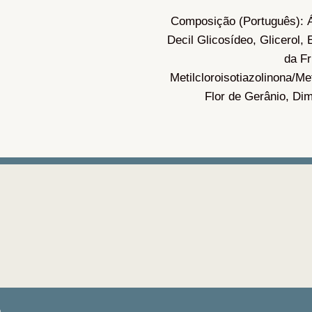
Composição (Português): Ág
Decil Glicosídeo, Glicerol, 
da Fr
Metilcloroisotiazolinona/Me
Flor de Gerânio, Di
ô