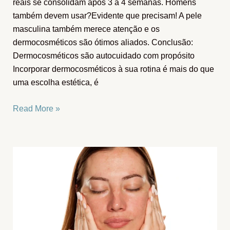
reais se consolidam após 3 a 4 semanas. Homens
também devem usar?Evidente que precisam! A pele
masculina também merece atenção e os
dermocosméticos são ótimos aliados. Conclusão:
Dermocosméticos são autocuidado com propósito
Incorporar dermocosméticos à sua rotina é mais do que
uma escolha estética, é
Read More »
Melasma
tem
tratamento:
Descubra
os
cuidados