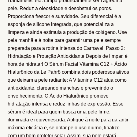
Hamamelis, ela: Limpa profundamente sem agredir a
pele. Reduz a oleosidade e desobstrui os poros.
Proporciona frescor e suavidade. Seu diferencial é a
esponja de silicone integrada, que potencializa a
limpeza e ainda estimula a produção de colágeno. Use
pela manhã e à noite para garantir uma pele sempre
preparada para a rotina intensa do Carnaval. Passo 2:
Hidratação e Proteção Antioxidante Depois de limpar, é
hora de hidratar! O Sérum Facial Vitamina C12 + Ácido
Hialurônico da Le Pahrô combina dois poderosos ativos
que deixam a pele radiante: A Vitamina C12 atua como
antioxidante, clareando manchas e prevenindo o
envelhecimento. O Ácido Hialurônico promove
hidratação intensa e reduz linhas de expressão. Esse
sérum é ideal para quem busca uma pele firme,
iluminada e rejuvenescida. Aplique à noite para garantir
máxima eficácia e, se optar pelo uso diurno, finalize
com um bom protetor solar. Assim, sua pele estará