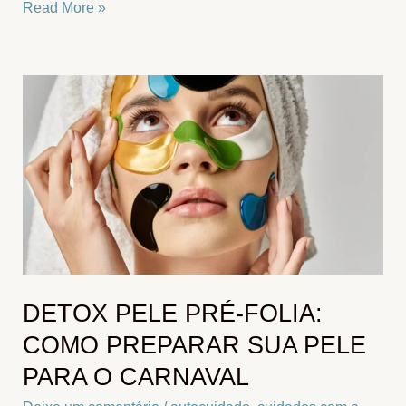
Read More »
Detox
Pele
Pré-
Folia:
Como
Preparar
Sua
Pele
Para
o
DETOX PELE PRÉ-FOLIA:
Carnaval
COMO PREPARAR SUA PELE
PARA O CARNAVAL