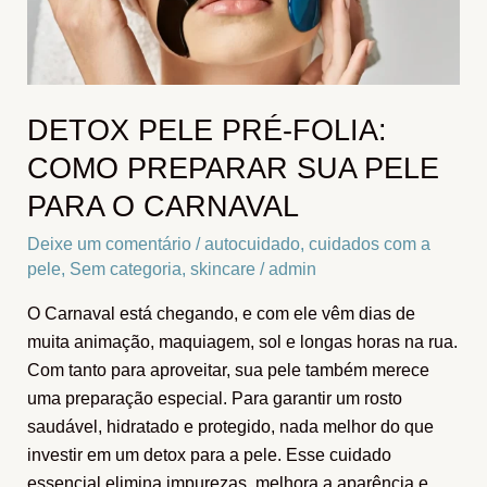
Sua
Pele
Para
o
DETOX PELE PRÉ-FOLIA:
Carnaval
COMO PREPARAR SUA PELE
PARA O CARNAVAL
Deixe um comentário
/
autocuidado
,
cuidados com a
pele
,
Sem categoria
,
skincare
/
admin
O Carnaval está chegando, e com ele vêm dias de
muita animação, maquiagem, sol e longas horas na rua.
Com tanto para aproveitar, sua pele também merece
uma preparação especial. Para garantir um rosto
saudável, hidratado e protegido, nada melhor do que
investir em um detox para a pele. Esse cuidado
essencial elimina impurezas, melhora a aparência e